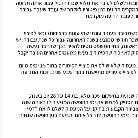
בתו לשלם לעובד את מלוא שכרו הרגיל עבור אותה תקופה
במקרים חריגים כגון פיטוריו לאלתר של עובד שעבר עבירה
ר לעובד הודעה מוקדמת.
מדובר בעובד עונתי שתי עונות ברציפות) זכאי לפיצוי
או שכר חודשי ממוצע בשנה האחרונה עבור כל שנת עבודה. יש
הראשונה, בתי המשפט נוטים להכיר בכך שהדבר נעשה
יק לא יוכיח שהפיטורים נעשו מטעמים אחרים העובד יקבל
את פיצויי הפיטורים חובה על המעסיק לשלם ביום סיום ההעסקה. מעסיק שלא שילם את פיצויי הפיטורים בתוך 15 ימים מיום
לפיצויי פיטורים מתיישנת בתוך שבע שנים. זכות התביעה
חוק חופשה שנתית, תשי"א-1951 קובע כי כל עובד זכאי לחופשה שנתית בתשלום שכר מלא, בת 14 עד 28 יום בשנה,
 הספיק לממש את ימי החופשה המגיעים לו באותה שנה
בירה הקבועות בחוק), על המעסיק לשלם לו את "דמי
בימי החופשה לו ניצל אותם. תביעה בגין חופשה שנתית