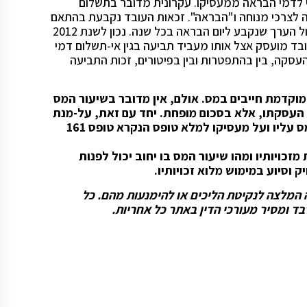
 לדמי הבראה ממעסיקו. עקרונית מדובר בתשלום
לצרכי מנוחה ו"הבראה". זכאות העובד נקבעת בהתאם
להיקף המשרה בה הוא עובד כפול הותק שלו בעבודה בשנים כפול הערך שנקבע ליום הבראה בכל שנה. נכון לשנת 2012
ר הפרטי הינו 371 ש"ח. כל עוד העובד מועסק אצל אותו מעביד תביעה בגין אי-תשלום דמי
 של סיום ההעסקה, בין בהתפטרות ובין בפיטורים, זכות התביעה
עה מוקדמת חייבים במס. אולם, אין מדובר בשיעור המס
עסקתו, אלא בסכום מופחת. יחד עם זאת, על-מנת
לקבל את הפטורים להם זכאי העובד ולהפחית את חבותו במס עליו ועל מעסיקו למלא טופס הנקרא טופס 161
כויותיו ומהו שיעור המס בו יחוב יכול לפנות
 וסיוע במימוש מלוא זכויותיו.
וה המלצה לנקיטת הליכים או להימנעות מהם. כל
ד ומסיר מעורכי הדין באתר כל אחריות.