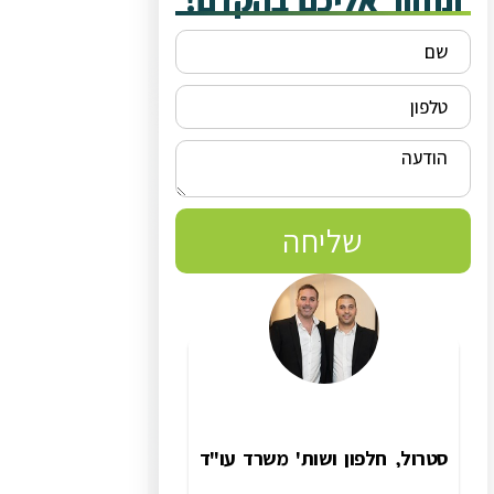
ונחזור אליכם בהקדם!
שליחה
סטרול, חלפון ושות' משרד עו"ד