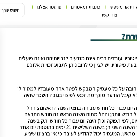
 וידאו משפטי
כתבות ומאמרים
פרסמו אצלנו
צור קשר
רת?
וריו. עובדים רבים אינם מודעים לזכויותיהם ואינם פועלים
פיטוריו. יש לציין כי לרוב ניתן לתבוע זכויות אלו גם
מוקדמת לפיטורים והתפטרות, תשס"א- 2001 מטיל חובה על כל מעסיק המבקש לפטר אחד מעובדיו למסור לו
 קיבל הודעה מוקדמת זכאי לפיצוי בגובה השכר שהיה
יום עבור כל חודש עבודה בחצי השנה הראשונה; החל
 כל חודש וותק; והחל מתום השנה הראשונה חודש התראה
 לפי תפוקה וכו') הינה יום עבור כל חודש ותק בשנה
הראשונה; בשנה השנייה 14 ימים בתוספת יום לכל חודשיים בתוך השנה השנייה; בשנה השלישית 21 ימים בתוספת יום אחד
אש. המעסיק יכול להודיע לעובד כי אין ברצונו שיגיע