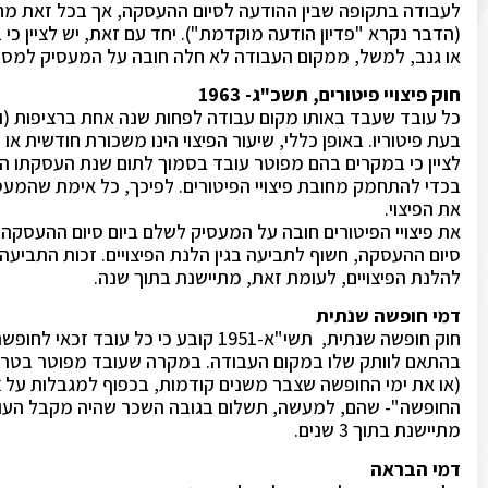
לעבודה בתקופה שבין ההודעה לסיום ההעסקה, אך בכל זאת מחו
(הדבר נקרא "פדיון הודעה מוקדמת"). יחד עם זאת, יש לציין כי 
או גנב, למשל, ממקום העבודה לא חלה חובה על המעסיק למסו
חוק פיצויי פיטורים, תשכ"ג- 1963
כל עובד שעבד באותו מקום עבודה לפחות שנה אחת ברציפות (וכש
בעת פיטוריו. באופן כללי, שיעור הפיצוי הינו משכורת חודשית 
לציין כי במקרים בהם מפוטר עובד בסמוך לתום שנת העסקתו 
בכדי להתחמק מחובת פיצויי הפיטורים. לפיכך, כל אימת שהמעס
את הפיצוי.
סיום ההעסקה, חשוף לתביעה בגין הלנת הפיצויים. זכות התביעה 
להלנת הפיצויים, לעומת זאת, מתיישנת בתוך שנה.
דמי חופשה שנתית
בהתאם לוותק שלו במקום העבודה. במקרה שעובד מפוטר בטרם
(או את ימי החופשה שצבר משנים קודמות, בכפוף למגבלות על צ
החופשה"- שהם, למעשה, תשלום בגובה השכר שהיה מקבל העובד 
מתיישנת בתוך 3 שנים.
דמי הבראה