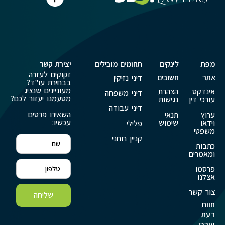
מפת
לינקים
תחומים מובילים
יצירת קשר
זקוקים לעזרה
אתר
חשובים
דיני נזיקין
בבחירת עו"ד?
מעוניינים שנציג
אינדקס
הצהרת
דיני משפחה
מטעמנו יעזור לכם?
עורכי דין
נגישות
דיני עבודה
השאירו פרטים
ערוץ
תנאי
עכשיו:
וידאו
שימוש
פלילי
משפטי
קניין רוחני
כתבות
ומאמרים
פרסמו
אצלנו
צור קשר
שליחה
חוות
דעת
עורכי