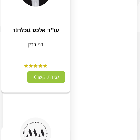
עו"ד אלכס גוכלרנר
בני ברק
יצירת קשר