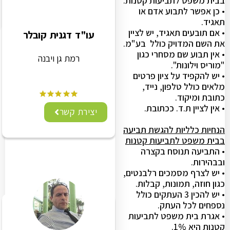
בבית משפט לתביעות קטנות.
• כן אפשר לתבוע אדם או
תאגיד.
• אם תובעים תאגיד, יש לציין
עו"ד דגנית קובלר
את השם המדויק כולל בע"מ.
• אין תבוע שם מסחרי כגון
רמת גן ויבנה
"מוריס וילונות".
• יש להקפיד על ציון פרטים
מלאים כולל טלפון, נייד,
כתובת ומיקוד.
• אין לציין ת.ד. ככתובת.
יצירת קשר
הנחיות כלליות להגשת תביעה
בבית משפט לתביעות קטנות
• התביעה תנוסח בקצרה
ובבהירות.
• יש לצרף מסמכים רלבנטים,
כגון חוזה, תמונות, קבלות.
• יש להכין 3 העתקים כולל
נספחים לכל העתק.
• אגרת בית משפט לתביעות
קטנות היא 1%.