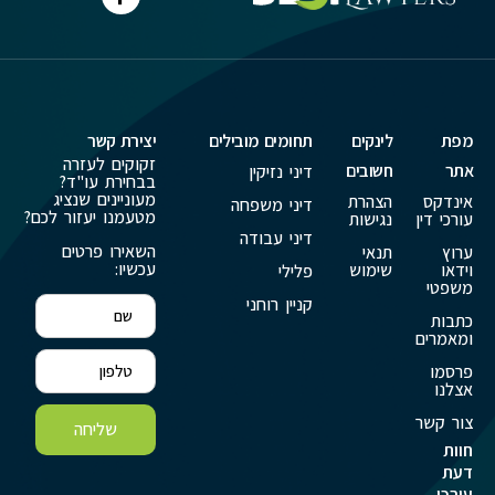
מפת
לינקים
תחומים מובילים
יצירת קשר
זקוקים לעזרה
אתר
חשובים
דיני נזיקין
בבחירת עו"ד?
מעוניינים שנציג
אינדקס
הצהרת
דיני משפחה
מטעמנו יעזור לכם?
עורכי דין
נגישות
דיני עבודה
השאירו פרטים
ערוץ
תנאי
עכשיו:
וידאו
שימוש
פלילי
משפטי
קניין רוחני
כתבות
ומאמרים
פרסמו
אצלנו
צור קשר
שליחה
חוות
דעת
עורכי