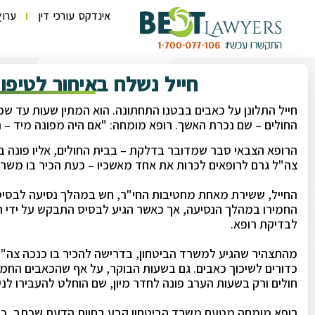
אינדקס עורכי דין
ערוץ
חייל נשלח באיחור לטיפול
חייל התלונן על כאבים בבטנו התחתונה. הוא המתין שעות עד ש
החולים – שם נכרת האשך. רופא מומחה: "אם היה מפונה מיד – הר
הרופא הצבאי סבר שמדובר בדלקת – בבית החולים, אליו פונה בא
צה"ל גרם לרופאים לכרות את אחד מאשכיו – כעת הכיר בו משרד
החייל, ששירת מאחת מחטיבות החי"ר, חש במהלך נסיעה לבסיס
החמירו במהלך הנסיעה, אך כאשר הגיע לבסיס התבקש על ידי ה
לבדיקת רופא.
מהתצהיר שהגיע למשרד הביטחון, בדרישה להכיר בו כנכה צה"
כדורים לשיכוך כאבים. גם בשעות הבוקר, על אף שהכאבים החמיר
חולים ורק בשעות הערב פונה לחדר מיון, שם הוחלט להעבירו לני
רופא מומחה מטעם משרד הביטחון קבע בחוות הדעת שכתב, כי 