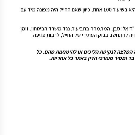
החמרה שנבעה מטיפול לקוי של רופא וחובש היחידה. ההחמרה היא בשיעור 100 אחוז, כיוון שאם החייל היה מפונה מיד עם
"ד אלי סבן, המתמחה בתביעות נגד משרד הביטחון, זומן
ויה להתחשב בנזק העתידי של החייל, לרבות פגיעה
וה המלצה לנקיטת הליכים או להימנעות מהם. כל
ד ומסיר מעורכי הדין באתר כל אחריות.