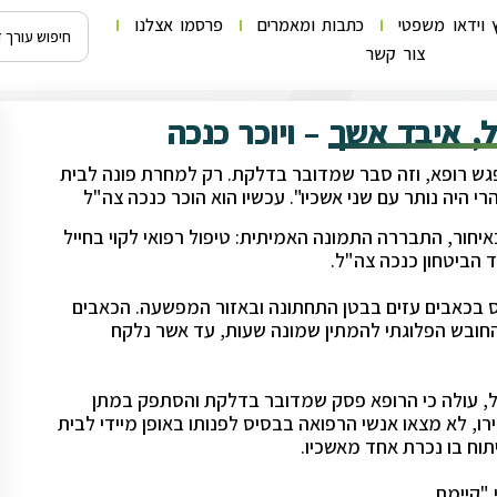
 וידאו משפטי
כתבות ומאמרים
פרסמו אצלנו
צור קשר
, איבד אשך – ויוכר כנכה
פגש רופא, וזה סבר שמדובר בדלקת. רק למחרת פונה לבית
י היה נותר עם שני אשכיו". עכשיו הוא הוכר כנכה צה"ל
יחור, התבררה התמונה האמיתית: טיפול רפואי לקוי בחייל
 הביטחון כנכה צה"ל.
 בכאבים עזים בבטן התחתונה ובאזור המפשעה. הכאבים
חובש הפלוגתי להמתין שמונה שעות, עד אשר נלקח
ל, עולה כי הרופא פסק שמדובר בדלקת והסתפק במתן
ו, לא מצאו אנשי הרפואה בבסיס לפנותו באופן מיידי לבית
תוח בו נכרת אחד מאשכיו.
"קיימת