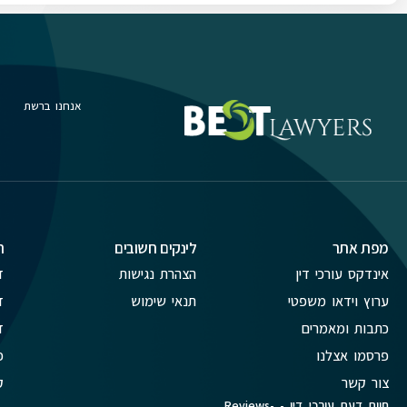
אנחנו ברשת
מפת אתר
לינקים חשובים
ת
אינדקס עורכי דין
הצהרת נגישות
ד
ערוץ וידאו משפטי
תנאי שימוש
ד
כתבות ומאמרים
ד
פרסמו אצלנו
פ
צור קשר
ק
חוות דעת עורכי דין - Reviews-