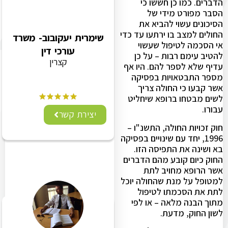
הדברים. כמו כן חששו כי
הסבר מפורט מידי של
הסיכונים עשוי להביא את
החולים למצב בו ירתעו עד כדי
שימרית יעקובוב- משרד
אי הסכמה לטיפול שעשוי
עורכי דין
להטיב עימם רבות – על כן
קצרין
עדיף שלא לספר להם. היו אף
מספר התבטאויות בפסיקה
אשר קבעו כי החולה צריך
לשים מבטחו ברופא שיחליט
עבורו.
יצירת קשר
חוק זכויות החולה, התשנ"ו –
1996, יחד עם שינויים בפסיקה
בא ושינה את התפיסה הזו.
החוק כיום קובע מהם הדברים
אשר הרופא מחויב לתת
למטופל על מנת שהחולה יוכל
לתת את הסכמתו לטיפול
מתוך הבנה מלאה – או לפי
לשון החוק, מדעת.