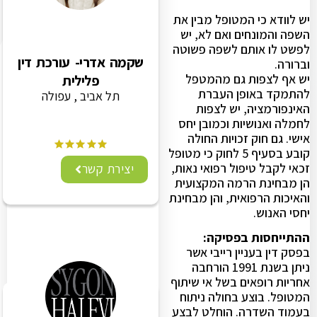
יש לוודא כי המטופל מבין את
השפה והמונחים ואם לא, יש
לפשט לו אותם לשפה פשוטה
שקמה אדרי- עורכת דין
וברורה.
יש אף לצפות גם מהמטפל
פלילית
להתמקד באופן העברת
תל אביב , עפולה
האינפורמציה, יש לצפות
לחמלה ואנושיות וכמובן יחס
אישי. גם חוק זכויות החולה
קובע בסעיף 5 לחוק כי מטופל
זכאי לקבל טיפול רפואי נאות,
יצירת קשר
הן מבחינת הרמה המקצועית
והאיכות הרפואית, והן מבחינת
יחסי האנוש.
ההתייחסות בפסיקה:
בפסק דין בעניין רייבי אשר
ניתן בשנת 1991 הורחבה
אחריות רופאים בשל אי שיתוף
המטופל. בוצע בחולה ניתוח
בעמוד השדרה. הוחלט לבצע