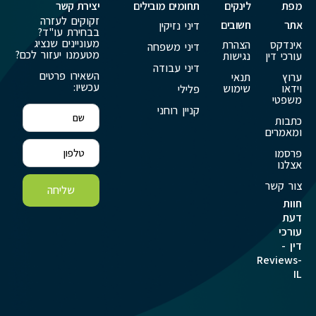
מפת
לינקים
תחומים מובילים
יצירת קשר
זקוקים לעזרה
אתר
חשובים
דיני נזיקין
בבחירת עו"ד?
מעוניינים שנציג
אינדקס
הצהרת
דיני משפחה
מטעמנו יעזור לכם?
עורכי דין
נגישות
דיני עבודה
השאירו פרטים
ערוץ
תנאי
עכשיו:
וידאו
שימוש
פלילי
משפטי
קניין רוחני
כתבות
ומאמרים
פרסמו
אצלנו
צור קשר
שליחה
חוות
דעת
עורכי
דין -
Reviews-
IL