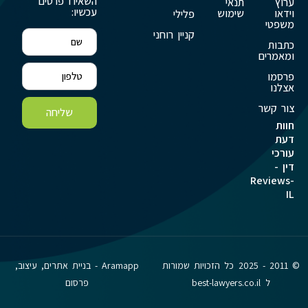
השאירו פרטים
ערוץ
תנאי
עכשיו:
וידאו
שימוש
פלילי
משפטי
קניין רוחני
כתבות
ומאמרים
פרסמו
אצלנו
צור קשר
שליחה
חוות
דעת
עורכי
דין -
Reviews-
IL
© 2011 - 2025 כל הזכויות שמורות
Aramapp - בניית אתרים, עיצוב,
ל best-lawyers.co.il
פרסום