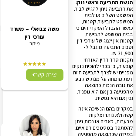
הגשת התביעה וראשי נזק:
את התביעה ניתן להגיש לבית
המשפט השלום או לבית
המשפט לתביעות קטנות,
כאשר ההבדל העיקרי הינו כי
משה צביאלי – משרד
בבית המשפט לתביעות
עורכי דין
קטנות אין ייצוג של עורכי דין
מיתר
וסכום התביעה מוגבל ל-
31,900 ₪.
תקנות סדר הדין האזרחי
קובעות, כי בכדי להוכיח נזקים
גופניים יש לצרף לתביעה חוות
יצירת קשר
דעת מומחה על מנת שיקבע
את גובה הנכות כתוצאה
מהפגיעה בין אם היא גופנית
ובין אם היא נפשית.
במקרים בהם הנשיכה אינה
קשה ולא נותרו צלקות
מכערות, כאבים או נכות ניתן
להסתפק במסמכים רפואיים.
במידה שכתוצאה מהפגיעה