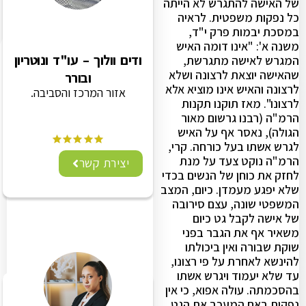
של האישה להתגרש לא הייתה
כל נפקות משפטית. לראיה
במסכת יבמות פרק י"ד,
משנה א': "אינו דומה האיש
ודים וולוך – עו"ד ונוטריון
המגרש לאישה מתגרשת,
שהאישה יוצאת לרצונה ושלא
ובורר
לרצונה והאיש אינו מוציא אלא
אזור המרכז והסביבה.
לרצונו". מאז תוקנו תקנות
הרמ"ה (רבנו גרשום מאור
הגולה), נאסר אף על האיש
לגרש אשתו בעל כורחה. קרי,
הרמ"ה נוקט צעד על מנת
יצירת קשר
לחזק את כוחן של הנשים בכדי
שלא יפגע מעמדן. כיום, המצב
המשפטי שונה, עצם סירובה
של אישה לקבל גט כיום
משאיר אף את הגבר בפני
שוקת שבורה ואין ביכולתו
להינשא לאחרת על פי רצונו,
עד שלא יעמוד ויגרש אשתו
בהסכמתה. עולה אפוא, כי אין
נפקות באם המעכב את הגט