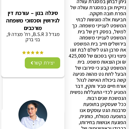
ניתן לבחון במסגרת עוולה
נזיקית וכן במסגרת עוולה של
סיגלה בנון – עורכת דין
הפרת חובה חקוקה.
תביעות אלה מוגשות לבתי
לגירושין וסכסוכי משפחה
המשפט לענייני משפחה. כך
מורכבים
למשל, בפסק דין של בית
מגדל B.S.R 3, רח' מצדה 9,
המשפט לענייני משפחה
בני ברק
בירושלים חייב בית המשפט
את סרבן הגט לשלם לבת זוגו
פיצוי נזקי בסכום של 425,000
₪ וכן הוצאות משפט. בית
יצירת קשר
המשפט קבע כי סירובו של
הבעל לתת גט מהווה פגיעה
קשה ביכולת האישה לנהל
אורח חיים סביר ותקין, דבר
המגיע לכדי התעללות נפשית
הנמשכת שנים רבות.
ככל שעסקינן בתופעת
סרבנות הגט עוסקים אנו
בתופעה מנוולת, כוחנית,
הפוגעת אנושות בחירותו,
בכבודו ובאוטונומיה של