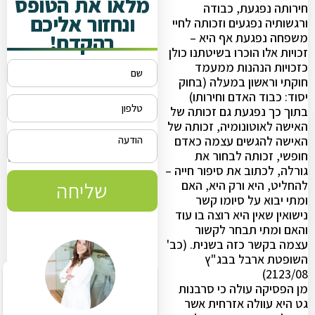
מלאו את הטופס
חירותה נפגעת, כבודה
ונחזור אליכם
ורגשותיה נפגעים וזכותה לחיי
בהקדם!
משפחה נפגעת אף היא –
זכויות אלו הוכרו בשיטתנו כולן
כזכויות הנהנות ממעמד
חוקתי וראשון במעלה (בחוק
יסוד: כבוד האדם וחירותו)
בתוך כך נפגעת גם זכותה של
האישה לאוטונומיה, זכותה של
האישה להגשים עצמה כאדם
חופשי, זכותה לבחור את
גורלה, לכתוב את סיפור חייה –
להחליט, היא ורק היא, האם
שליחה
ומתי יבוא על סיומו קשר
נישואין שאין היא רוצה בו עוד
והאם ומתי תבחר לקשור
עצמה בקשר כזה בשנית. (כב'
השופטת ארבל בבג"ץ
2123/08)
מן הפסיקה עולה כי סרבנות
גט היא עוולה אזרחית אשר