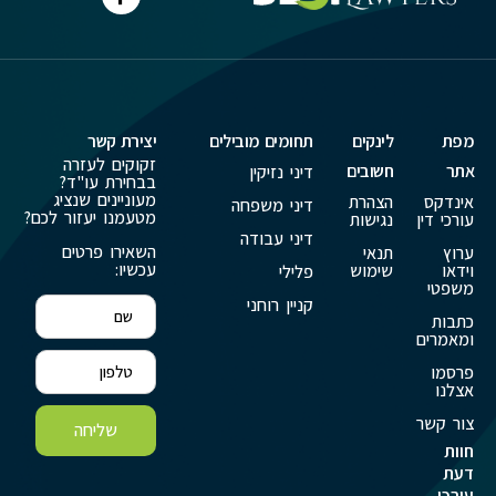
מפת
לינקים
תחומים מובילים
יצירת קשר
זקוקים לעזרה
אתר
חשובים
דיני נזיקין
בבחירת עו"ד?
מעוניינים שנציג
אינדקס
הצהרת
דיני משפחה
מטעמנו יעזור לכם?
עורכי דין
נגישות
דיני עבודה
השאירו פרטים
ערוץ
תנאי
עכשיו:
וידאו
שימוש
פלילי
משפטי
קניין רוחני
כתבות
ומאמרים
פרסמו
אצלנו
צור קשר
שליחה
חוות
דעת
עורכי