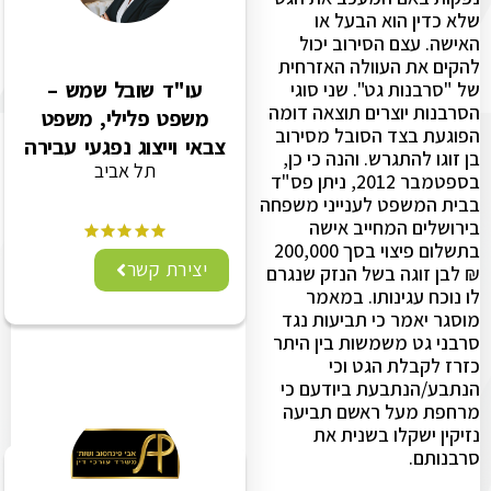
שלא כדין הוא הבעל או
האישה. עצם הסירוב יכול
להקים את העוולה האזרחית
עו"ד שובל שמש –
של "סרבנות גט". שני סוגי
הסרבנות יוצרים תוצאה דומה
משפט פלילי, משפט
הפוגעת בצד הסובל מסירוב
צבאי וייצוג נפגעי עבירה
בן זוגו להתגרש. והנה כי כן,
תל אביב
בספטמבר 2012, ניתן פס"ד
בבית המשפט לענייני משפחה
בירושלים המחייב אישה
בתשלום פיצוי בסך 200,000
יצירת קשר
₪ לבן זוגה בשל הנזק שנגרם
לו נוכח עגינותו. במאמר
מוסגר יאמר כי תביעות נגד
סרבני גט משמשות בין היתר
כזרז לקבלת הגט וכי
הנתבע/הנתבעת ביודעם כי
מרחפת מעל ראשם תביעה
נזיקין ישקלו בשנית את
סרבנותם.