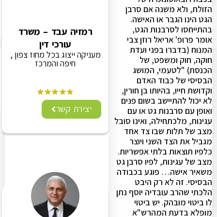
הזולת, ולא משנה אם סרבן
הגט הינו הגבר או האישה.
בהתייחסו לסרבנות הגט,
רמזיה עבד – משרד
אומר פרופ' אריאל רוזן צבי
עורכי דין
המנוח (בדברו בפני ועדת
מעניקה ייצוג בכל מחוז צפון ,
חוקה, חוק ומשפט, של
חיפה והמרכז
הכנסת) "לטעמי, המושג
הבסיסי של כבוד האדם
וקדושת חייו, בהיותו בן חורין,
לא יכול להתיישב בשום פנים
יצירת קשר
ואופן עם סרבנות גט או עם
עגינות, מלכתחילה, ואינו סובל
מצב של תלות שבו צד אחד
מגביל את הצד השני ויוצר
כלפיו תוצאות בלתי אפשריות.
מצב של עגינות, לפיו סרבן גט
משאיר אישה… פוגע בכבודה
הבסיסי. זה לא רק היבט
הלכתי שהרב עובדיה יוסף נתן
לו ביטוי מובהק. יש ביטוי
מופלא בדעת המהרש"א