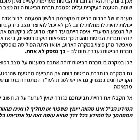
אכן ביום קרות הארוע חברות הביטוח מערימות קשיים ואינן מוכ
שונות. הטענה העיקרית עליה נסמכת חברת הביטוח הינה מצב רפ
טענה זו של חברות הביטוח מקוממת בלשון המעטה. לרוב אדם מגי
יכולות להיות לו מחלות לרוב. לכן לא יכול להיווצר מצב כי רק 
של הנפגע הסיעודי. איפה הייתם עד היום? מדוע לא ביקשתם את
לו היו חברות הביטוח נוהגות כך ומוציאות תיקים רפואיים, כי אז 
מאפשר מתן פיצוי במקרה הארוע, או אז היתה הפוליסה מופסקת 
חברת הביטוח נעדרת תום לב –
כך נפסק לא אחת.
לכן במקרה בו חברת הביטוח דוחה אתכם בטענות על מצב רפואי ק
הקריטריונים כמצויין, גם אז יש לפנות לעו"ד המתמחה בתחום שי
מתאימה.
אל תקבלו את דחיית תביעתכם כגזרה שאין לערער עליה. חשוב להיו
המידע הנ"ל אינו מהווה ייעוץ משפטי או תחליף לו ואינו מהו
המסתמך על המידע בכל דרך שהיא עושה זאת על אחריותו בלב