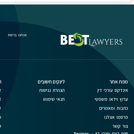
אנחנו ברשת
מפת אתר
לינקים חשובים
ת
אינדקס עורכי דין
הצהרת נגישות
ד
ערוץ וידאו משפטי
תנאי שימוש
ד
כתבות ומאמרים
ד
פרסמו אצלנו
פ
צור קשר
ק
חוות דעת עורכי דין - Reviews-