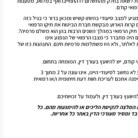
נות לשאת בחלק מהתשלום לו התחייבו ואף במלואו, מטענות
ואי קודם.
ע למצב סיעודי בהיותו קשיש ומכאן ברור כי בגיל כזה
ביום קרות הארוע מבקשת חברת הביטוח את תיקו הרפואי
 תיק הרפואי במהלך השנים הרבות בהן הוא משלם פרמיה?.
אם היה מתברר כי מצבו הרפואי של הנפגע אינו
לאלתר, ולא היו משתלמות פרמיות חינם. התנהגות כזו של
ודם, יש להיוועץ בעורך דין, המומחה בתחום.
גם במקרה בו חברת הביטוח דוחה את התביעה מהטעם שהנפגע לא נחשב לסיעודי היינו, אינו עונה על 2 מתוך 3
פנה אתכם לעריכת חוות דעת חיתומית ו/או רפואית
ועץ בעורך דין, ולעמוד על זכויותיכם.
וה המלצה לנקיטת הליכים או להימנעות מהם. כל
ד ומסיר מעורכי הדין באתר כל אחריות.