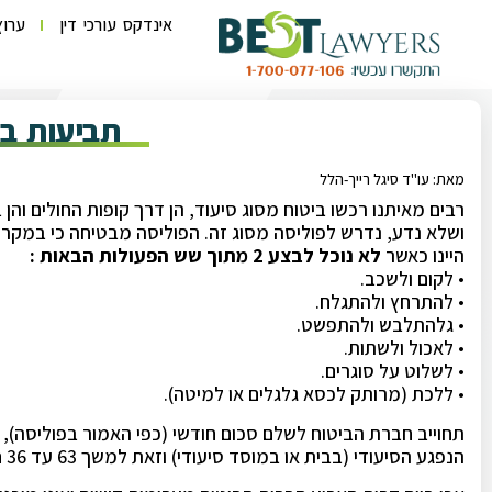
אינדקס עורכי דין
ערוץ
תביעות בי
מאת: עו"ד סיגל רייך-הלל
רבים מאיתנו רכשו ביטוח מסוג סיעוד, הן דרך קופות החולים והן
ושלא נדע, נדרש לפוליסה מסוג זה. הפוליסה מבטיחה כי במקרה 
היינו כאשר
לא נוכל לבצע 2 מתוך שש הפעולות הבאות :
• לקום ולשכב.
• להתרחץ ולהתגלח.
• גלהתלבש ולהתפשט.
• לאכול ולשתות.
• לשלוט על סוגרים.
• ללכת (מרותק לכסא גלגלים או למיטה).
תחוייב חברת הביטוח לשלם סכום חודשי (כפי האמור בפוליסה),
הנפגע הסיעודי (בבית או במוסד סיעודי) וזאת למשך 63 עד 36 חודשים, תלוי בפוליסה.