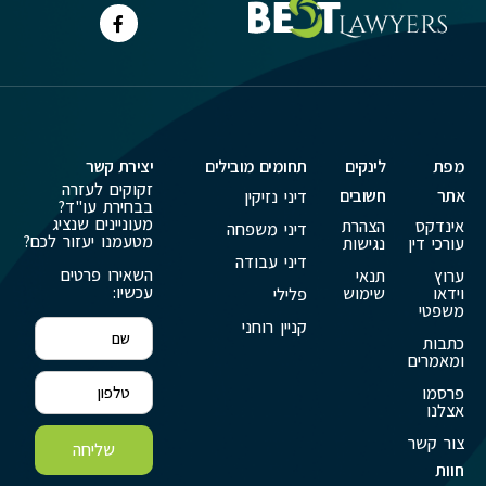
מפת
לינקים
תחומים מובילים
יצירת קשר
זקוקים לעזרה
אתר
חשובים
דיני נזיקין
בבחירת עו"ד?
מעוניינים שנציג
אינדקס
הצהרת
דיני משפחה
מטעמנו יעזור לכם?
עורכי דין
נגישות
דיני עבודה
השאירו פרטים
ערוץ
תנאי
עכשיו:
וידאו
שימוש
פלילי
משפטי
קניין רוחני
כתבות
ומאמרים
פרסמו
אצלנו
צור קשר
שליחה
חוות