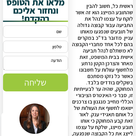
מלאו את הטופס
ראשית כל, חשוב להבין
ונחזור אליכם
שהתובע המייצג הוא זה אשר
בהקדם!
לוקח על עצמו לנהל את
התביעה עבור קבוצה גדולה
של תובעים שנפגעו מאותו
עניין. מדובר בד"כ במקרים
בהם לכל אחד מחברי הקבוצה
לא משתלם לנהל תביעה
אישית בבית המשפט, זאת
מאחר והצרכן הקטן נרתע
מלחשוף עוולות על חשבונו
כאשר כל נזקו מסתכם
שליחה
בשקלים בודדים בלבד.
המחוקק, שהיה ער לבעייתיות
זו, סבר כי האינטרס הציבורי
הכללי מחייב מנגנון בו צרכנים
ישאפו לחשוף את העוולות של
כל אותם תאגידי ענק. לאור
זאת קבע המחוקק כי אותו
תובע מייצג, שלקח על עצמו
לייצג את כל הקבוצה שנפגעה,