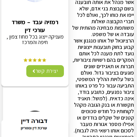
אשר מנהל את אותה תובענה
בשם קבוצת בני אדם, שלא
ייפו את כוחו לכך, ואולם לכל
חברי הקבוצה שאלות
רמזיה עבד – משרד
משותפות מבחינה מהותית של
עורכי דין
עובדה או של משפט.
מעניקה ייצוג בכל מחוז צפון ,
הרציונאל של אותו מנגנון אשר
חיפה והמרכז
קבוע בחוק תובענות ייצוגיות
נועד לתת מענה לכל אותם
המקרים בהם רשויות ציבוריות,
חברות או תאגידים שונים
יצירת קשר
פוגעים בציבור גדול. ואולם
בשל עלויות ההליך המשפטי,
התביעה עבור כל פרט באותו
ציבור נפגעים, כתובע בודד,
אינה כדאית. (למשל: תאגיד
תקשורת או בנק הגובה מקהל
לקוחותיו כל חודש סכומים
קטנים של שקלים בודדים או
אפילו מספר אגורות מעבר
לסכום אותו רשאי היה לגבות).
באמצעות מנגנון התביעה