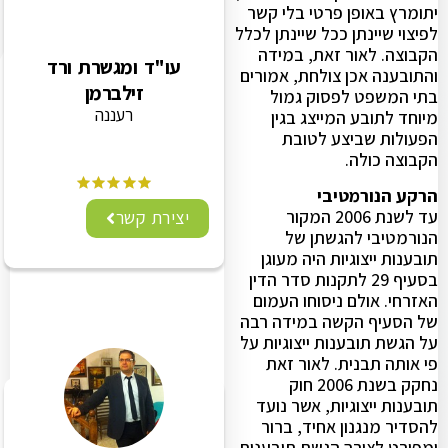
יתומרץ באופן פרטי בלי קשר
לפיצוי שיינתן ככל שיינתן לכלל
הקבוצה. לאור זאת, במידה
עו"ד ומגשרת ורד
והתובענה אכן צולחת, אמורים
זילברמן
בתי המשפט לפסוק גמול
רעננה
מיוחד לתובע המייצג בגין
הפעולות שביצע לטובת
הקבוצה כולה.
הרקע הנורמטיבי
עד לשנת 2006 המקור
יצירת קשר
הנורמטיבי להגשתן של
תובענות ייצוגיות היה מעוגן
בסעיף 29 לתקנות סדר הדין
האזרחי. אולם ניסוחו העמום
של הסעיף הקשה במידה רבה
על הגשת תובענות ייצוגיות על
פי אותה תבנית. לאור זאת
נחקק בשנת 2006 חוק
תובענות ייצוגיות, אשר נועד
להסדיר מנגנון אחיד, ברור
ומפורט לצורך הגשת תובענות