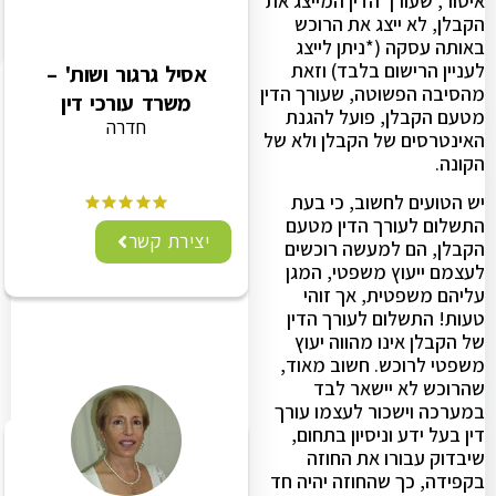
איסור, שעורך הדין המייצג את
הקבלן, לא ייצג את הרוכש
באותה עסקה (*ניתן לייצג
לעניין הרישום בלבד) וזאת
אסיל גרגור ושות' –
מהסיבה הפשוטה, שעורך הדין
משרד עורכי דין
מטעם הקבלן, פועל להגנת
חדרה
האינטרסים של הקבלן ולא של
הקונה.
יש הטועים לחשוב, כי בעת
התשלום לעורך הדין מטעם
יצירת קשר
הקבלן, הם למעשה רוכשים
לעצמם ייעוץ משפטי, המגן
עליהם משפטית, אך זוהי
טעות! התשלום לעורך הדין
של הקבלן אינו מהווה יעוץ
משפטי לרוכש. חשוב מאוד,
שהרוכש לא יישאר לבד
במערכה וישכור לעצמו עורך
דין בעל ידע וניסיון בתחום,
שיבדוק עבורו את החוזה
בקפידה, כך שהחוזה יהיה חד