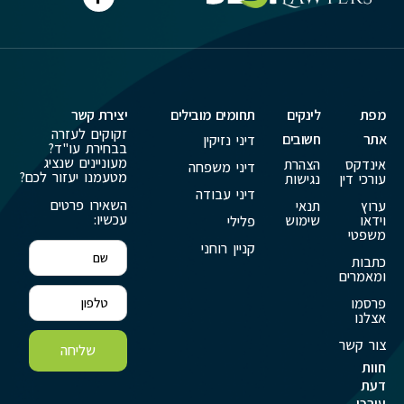
מפת
לינקים
תחומים מובילים
יצירת קשר
זקוקים לעזרה
אתר
חשובים
דיני נזיקין
בבחירת עו"ד?
מעוניינים שנציג
אינדקס
הצהרת
דיני משפחה
מטעמנו יעזור לכם?
עורכי דין
נגישות
דיני עבודה
השאירו פרטים
ערוץ
תנאי
עכשיו:
וידאו
שימוש
פלילי
משפטי
קניין רוחני
כתבות
ומאמרים
פרסמו
אצלנו
צור קשר
שליחה
חוות
דעת
עורכי