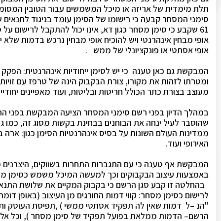
תלת מימדית של אריזה או מיכל המשמשים עבור הטובין המסומ
סימני המסחר קבעה כי רישומו של הסימן עומד בניגוד לתנאים ש
61 שקבע כי סימן מסחר כגון דא, אינו יכול להתקבל לרישום על סמך היותו סימן בעל
אופי מבחין אינהרנטי ויש להוכיח אופי מבחין נרכש בדמות שלא י
אופי אסתטי או פונקציונלי של ממש .
המבקשת גם כאן טענה כי יש לסימן ייחודיות אינהרנטית: הפקק
ומטרתו לזהות את מקורו, צורת הבקבוק הינה של טרפז עם זויות
מעוצב בצורת כתר הכולל חריטות ובליטות, ועוד מאפיינים יחודיים
במהלך הדיון בפני רשם סימני המסחר הציעה המבקשת בפני הר
שהוסבר לעיל ינחה את הבוחנים בבחינת בקשות מסוג זה, כמו גם
ממדינות העולם השונות על בסיס אינהרנטיות הסימן כגון: ארה ב
האירופי ועוד.
המבקשת אף טענה כי עם התגברות התחרות בשווקים, היצרנים 
באמצעות עיצוב הבקבוקים וכך למעשה המיכל משמש כסימן מס
בהחלטה זו קבע סגן הרשם כי בקבוק המקיים את שלושת התנאים
לרישום כסימן מסחר: קווי דמות החורגים מן העיצוב (באופן דומ
"הנ –ל דמות שאין לה תפקיד אסתטי ממשי ) ,תפיסת העוסק ותפ
הרשם– הדמות ממלאת בפועל תפקיד של סימן מסחר ), וכל אלה