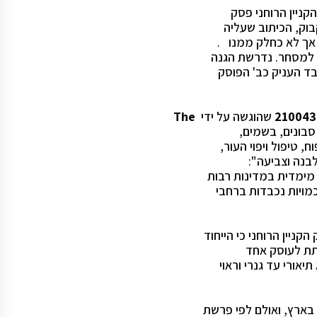
ניין הרוחני פסק
וק, הכיתוב שעליה
אך לא כחלק ממנו .
למסחר. נדרשת הגנה
בד העניק כב' הפוסק
שהוגשה על ידי
The
 טיפול ויפוי העור,
לבנה וצביעה":
מימדית במדינות רבות
כמויות נכבדות ברחבי
הקניין הרוחני כי הייחוד
לתת לעוסק אחד
יאורי עד גנרי וראוי
בארץ, ואולם לפי פרשת