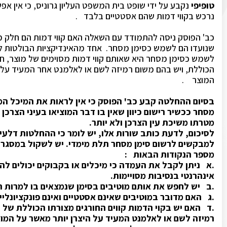
טופיפי
נקבע על ידי שופט בית המשפט העליון גרוניס, כי אין אפ
נרכש בקווי דמות שהם אסטטיים בלבד .
כב' הפוסק ניסה להתמודד עם השאלה האם קווי דמות הם חלק מ
שנועדו הם לשמש כסימן מסחר. אחד מהאינדיקציות הבולטות ליי
לשמש כסימן מסחר היא שאותם קווי דמות מסוימים של מוצר, חו
הכוללת, ויש בהם משום רמיזה לשם או לאלמנט אחר המעיד על 
המוצר .
בסיום ההחלטה קבע כב' הפוסק כי אין לראות את המיכל המ
מסחר ככשיר רישום כיוון שאין בו דבר המוציאו בעיני הצרכן
מטרתו משיכת עין הצרכן ולא יותר.
לסיכום, לדעת כותב שורות אלו, יש לומר כי ההחלטות דלעי
למבקשים לרשום סימן מסחר תלת מימדי. יש לשקול במסגרת
מספר הנקודות הבאות :
.א ניתן לקבל את העמדה כי מיכלים או בקבוקים יכולים להי
אינהרנטי בנסיבות מסויימות.
.ב יש לחפש את אותם מוטיבים בסימן שנמצאים בו למרות הע
.ג האם מדובר במוטיבים שאינם אסטטיים ואינם פונקציונליים
.ד האם יש בקוי הדמות קווים החורגים מצורתו הכוללת של 
רמיזה לשם או לאלמנט המעיד על היצרן יותר מאשר על המוצ