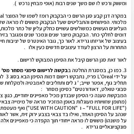
ומשווק ורכש לו שם משך שנים רבות (אופי מבחין נרכש ).
במקרה דנן קבע סגן הרשם כי הבקבוק רומז לשמו של המוצר crown royal, כתר
מלכותי. הפיתוחים והתבליטים שעל הבקבוק משווים לו מראה של 
העליונים העשוים כמשולשים עשויים כחלק עליון של כתר מלכות,
דומים לחלקי כתר. הבקבוק מיוצר שנים ונמכר שנים ומגובר בזיהו
בעיצוב של אריזתו גרידא. לאור כך, גובר האינטרס של יציבות חי
התחרות על הרצון לעודד עיצובים חדשים כעין אלו .
לאור זאת סגן הרשם קיבל את הסימן המבוקש לרישום .
3. כמו כן, במסגרת החלטה ב
בקשה לרישום סימני מסחר מס' 200690 ,200689
על ידי L’Oreal פריז, נתבקש רישום דמות הסימן הבא בסוג 3 לגבי "בושם, מי טואלט,
תחליב גוף, אפטר שייב; ' ג לים ותחליבים לאמבטיה ולמקלחת שא
סבוני טואלט, דאודורנטים" כסימן מסחר :
המבקשת טענה כי הסימן שבנדון מכיל מאפיינים יחודיים, כגון: 
(מתומן שזוויותיו מעוגלות באופן המזכיר מראה של מימייה צבאית 
("FULL FOR LIFE" – ו "USE WITH CAUTION") ואף מעטפת הבד (תחרה בצבע
שנהב על הסימן האחד, ואילו בד צבאי בצבע ירוק זית, אשר לאורך
על משנהו) משווים לו מראה ייחודי תוך הקפדה כי מאפיינים אלה 
פונקציונאליים גרידא .