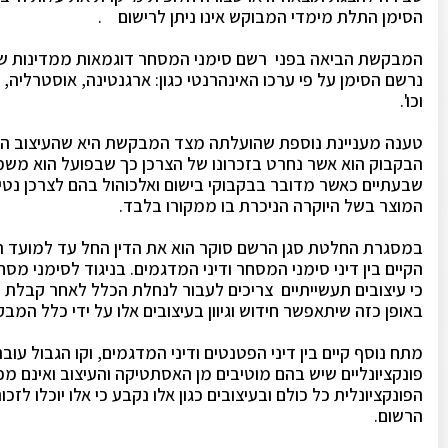
הסימן התלת מימדי המבוקש אינו ניתן לרישום .
המבקשת הביאה בפני רשם סימני המסחר דוגמאות ממדינות שונ
נרשם הסימן על פי ערכו האינהרנטי כגון: ארגנטינה, אוסטרליה,
וכו'.
טענה מעניינת נוספת שהועלתה מצד המבקשת היא שהעיצוב הת
הבקבוק הוא אשר נחרט בזכרונו של הצרכן כך שבפועל הוא משמ
שבעתיים כאשר מדובר בבקבוקי בישום ואלכוהול בהם לצרכן נטי
המוצר בשל היוקרה הניכרת בו ממקורו בלבד.
במסגרת החלטת סגן הרשם סוקר הוא את הדין החל עד למועד 
הקיים בין דיני סימני המסחר ודיני המדגמים. בניגוד לסימני מס
כי עיצובים תעשייתיים צריכים לעבור לנחלת הכלל לאחר קבלת מ
באופן כזה שיתאפשר חידוש וגיוון בעיצובים אלו על ידי כלל המבק
מתח נוסף קיים בין דיני הפטנטים ודיני המדגמים, וקו הגבול עובר
פונקציונליים שיש בהם מוטיבים מן האסתטיקה והעיצוב ואינם מכ
הפונקציונלית כל כולם ובעיצובים כגון אלו נקבע כי אלו יוכלו לז
הרשום.