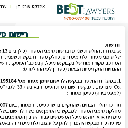
אינדקס עורכי דין
ערוץ
רישום סי
חדשות
א. בסדרת החלטות שניתנו ברשות סימני המסחר (כולן ביום 13 אפריל 2011) לגבי רישומם
של סימני מסחר תלת מימדיים, כחלק מסדרת בקשות שעניינן ר
המורכב מקווי דמות של בקבוק או מיכל, קבע כב' הפוסק, נח של
ההנחיות התקדימיות הבאות (כסדרן לפי ההחלטות):
1. במסגרת החלטה
בבקשה לרישום סימן מסחר מס' 195184
,
.Co מצרפת, נתבקש רישום דמות הסימן הבא בסוג 33 לגבי "משקאות אלכוהוליים
(למעט בירה) כסימן מסחר :
תוך כדי הליך הבחינה שהתקיים ברשות סימני המסחר, ביום 27.12.2007 הודיעה
מחלקת סימני המסחר למבקש כי הסימן אינו כשיר לרישום בשל 
מימדית או אריזה או מיכל המשמשים עבור הטובין המסומנים בס
פירטה כי המבקש היה צריך להגן על עיצוב תלת מימדי זה באמצ