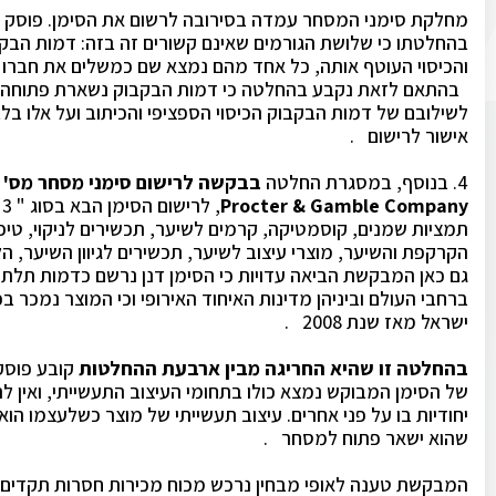
מחלקת סימני המסחר עמדה בסירובה לרשום את הסימן. פוסק הק
בהחלטתו כי שלושת הגורמים שאינם קשורים זה בזה: דמות הבקב
והכיסוי העוטף אותה, כל אחד מהם נמצא שם כמשלים את חברו 
בהתאם לזאת נקבע בהחלטה כי דמות הבקבוק נשארת פתוחה 
לשילובם של דמות הבקבוק הכיסוי הספציפי והכיתוב ועל אלו בל
אישור לרישום .
4. בנוסף, במסגרת החלטה
בבקשה לרישום סימני מסחר מס' 210043
Procter & Gamble Company
, לרישום הסימן הבא בסוג " 3 סבונים, בשמים,
תמציות שמנים, קוסמטיקה, קרמים לשיער, תכשירים לניקוי, טיפוח,
הקרקפת והשיער, מוצרי עיצוב לשיער, תכשירים לגיוון השיער, ה
גם כאן המבקשת הביאה עדויות כי הסימן דנן נרשם כדמות תלת 
ברחבי העולם וביניהן מדינות האיחוד האירופי וכי המוצר נמכר ב
ישראל מאז שנת 2008 .
בהחלטה זו שהיא החריגה מבין ארבעת ההחלטות
קובע פוסק 
של הסימן המבוקש נמצא כולו בתחומי העיצוב התעשייתי, ואין 
יחודיות בו על פני אחרים. עיצוב תעשייתי של מוצר כשלעצמו הוא ת
שהוא ישאר פתוח למסחר .
המבקשת טענה לאופי מבחין נרכש מכוח מכירות חסרות תקדים 