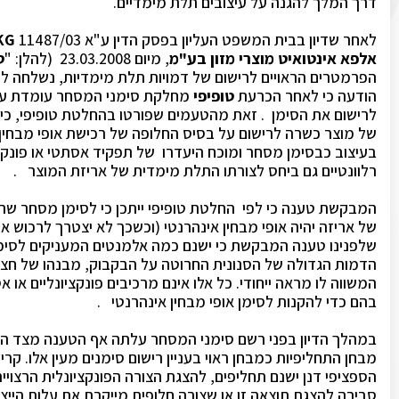
דרך המלך להגנה על עיצובים תלת מימדיים.
לאחר שדיון בבית המשפט העליון בפסק הדין ע"א
11487/03
 KG
אלפא אינטואיט מוצרי מזון בע"מ
, מיום 23.03.2008 (להלן: "
ט
הפרמטרים הראויים לרישום של דמויות תלת מימדיות, נשלחה ל
הודעה כי לאחר הכרעת
טופיפי
מחלקת סימני המסחר עומדת ע
לרישום את הסימן . זאת מהטעמים שפורטו בהחלטת טופיפי, כי
של מוצר כשרה לרישום על בסיס החלופה של רכישת אופי מבחין
בעיצוב כבסימן מסחר ומוכח היעדרו של תפקיד אסתטי או פונקצי
רלוונטיים גם ביחס לצורתו התלת מימדית של אריזת המוצר .
המבקשת טענה כי לפי החלטת טופיפי ייתכן כי לסימן מסחר שה
של אריזה יהיה אופי מבחין אינהרנטי (וכשכך לא יצטרך לרכוש או
שלפנינו טענה המבקשת כי ישנם כמה אלמנטים המעניקים לסימן 
הדמות הגדולה של הסנונית החרוטה על הבקבוק, מבנהו של חצי 
המשווה לו מראה ייחודי. כל אלו אינם מרכיבים פונקציונליים או א
בהם כדי להקנות לסימן אופי מבחין אינהרנטי .
במהלך הדיון בפני רשם סימני המסחר עלתה אף הטענה מצד 
מבחן התחליפיות כמבחן ראוי בעניין רישום סימנים מעין אלו. קרי
הספציפי דנן ישנם תחליפים, להצגת הצורה הפונקציונלית הרצוייה
סבירה להצגת תוצאה זו או שצורה חלופית מייקרת את עלות הייצור