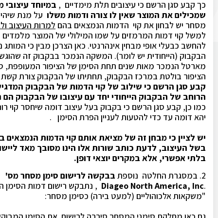
כך קבע סגן הרשם כי עיצובים תלת מימדיים ,
במיוחד עיצובי מ
שמכילים את המוצר שאין לו צורה ודמות משלו
על מנת שיהיו 
מסחר יש לבחון את קוי הדמות הנמצאים בהם
למרות העיצוב ול
למשל קוי דמות המרמזים על שמו המילולי של המוצר מלמדים ע
להחשב כבעלי אופי מבחין אינהרנטי. כאן הצרכן מבין כי המותג 
הבקבוק (הייחודית יש לומר). המשקה הנמכר בבקבוק זה שהוגש 
מארטל הנמכר מאות שנים תחת הסימן של הציפור המעופפת, סי
הציפור בולטת במרכז הבקבוק, תחתיתו של הבקבוק צורת קשת ל
קבע סגן הרשם כי שילוב של קוי הדמות של הבקבוק המדגישי
הרוחב של הבקבוק הייחודי יחד עם עיצובו של הבקבוק הם ר
כמו כן, קבע סגן הרשם כי בקבוק בעל עיצוב דומה שיחסר קוי רוח
יהא דומה עד כדי להטעות לעניין הפרת הסימן .
יש לציין כי מבחן זה של מציאת אותם קוי הדמות הנמצאים ב
בשל העיצוב, לדעת כותב שורות אלו הינו מסובך מאד ליישום
בלתי אפשרי, אלא במקרים יוצאי דופן.
2. במסגרת החלטה נוספת
בבקשה לרישום סימן מסחר מס' 174402
.
Diageo North America, Inc
, נתבקש רישום דמות הסימן הבא בסו
"משקאות אלכוהוליים (למעט בירה) כסימן מסחר:
גם כאן מחלקת סימני המסחר סירבה לרישום את הסימן המבוקש