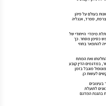
ות בעולם על פיהן
 צרפת, ספרד, אנגליה
לת מימדי הייחודי של
ש כסימן מסחר. כך
יה להתפאר בחוזי
החלטתו ואת המתח
חר, במדגמים הדין קובע
ונופול מוגבל בזמן
שים לעשות כן.
 בעיצובים
וונים לתועלת
כות בהגנת המדגם