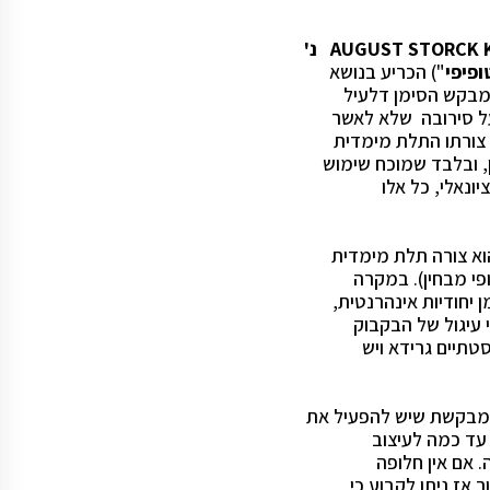
AUGUST STORCK
נ'
ופיפי
") הכריע בנושא
מבקש הסימן דלעיל
ל סירובה שלא לאשר
 צורתו התלת מימדית
, ובלבד שמוכח שימוש
ונאלי, כל אלו
וא צורה תלת מימדית
פי מבחין). במקרה
יחודיות אינהרנטית,
עיגול של הבקבוק
סטתיים גרידא ויש
המבקשת שיש להפעיל את
 עד כמה לעיצוב
. אם אין חלופה
 אז ניתן לקבוע כי