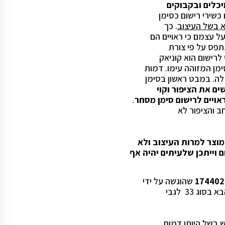
יכלים ובקבוקים
כשירי רישום כסימן
א בשל העיצוב
. כך
ל עצמם כי ראויים הם
נתפס על פי צורת
לרישום הוא קוניאק
מן המזוהה עימו. דמות
ה. במבט ראשון בסימן
ם את הציפור וקוי
אויים לרישום סימן מסחר
.
ב והציפור לא
מוצר למרות העיצוב ולא
 וייתכן שלעיתים יהיה אף
שהוגשה על ידי
ג 33 לגבי
 בשל היותו דמות