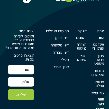
מפת
לינקים
תחומים מובילים
יצירת קשר
זקוקים לעזרה
אתר
חשובים
דיני נזיקין
בבחירת עו"ד?
מעוניינים שנציג
אינדקס
הצהרת
דיני משפחה
מטעמנו יעזור לכם?
עורכי דין
נגישות
דיני עבודה
השאירו פרטים
ערוץ
תנאי
עכשיו:
וידאו
שימוש
פלילי
משפטי
קניין רוחני
כתבות
ומאמרים
פרסמו
אצלנו
צור קשר
שליחה
חוות
דעת
עורכי