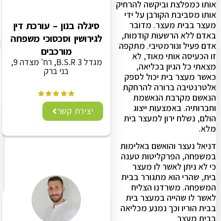
אותו כמפלצת וביקשה להרחיק
אותו מסביבת הקורבן על ידי
מעצר בבית מעצר. מדובר
סיגלה בנון – עורכת דין
באדם ללא הרשעות קודמות,
לגירושין וסכסוכי משפחה
אדם פעיל ונורמטיבי. מתקפה
מורכבים
זו הכעיסה אותי מאוד, לא
מגדל B.S.R 3, רח' מצדה 9,
מצאתי כל הגיון בכליאה,
בני ברק
כאשר מעצר בית יכול לספק
אלטרנטיבה ברורה להרחקת
הנאשם מקרבת הנאשמת
וחברותיה. באמצעות ייצוג
יצירת קשר
הולם, נשלח ירון למעצר בית
מלא.
דניאל נעצר והואשם באלימות
במשפחה, הפרקליטות טענה
כי לא ניתן לאשר לו מעצר
בית, שהרי הוא מתגורר בבית
המשפחה. משרדנו הצליח
לאשר לו שהייה במעצר בית
בבית הוריו וכך נמנע מכליאה
בבית מעצר