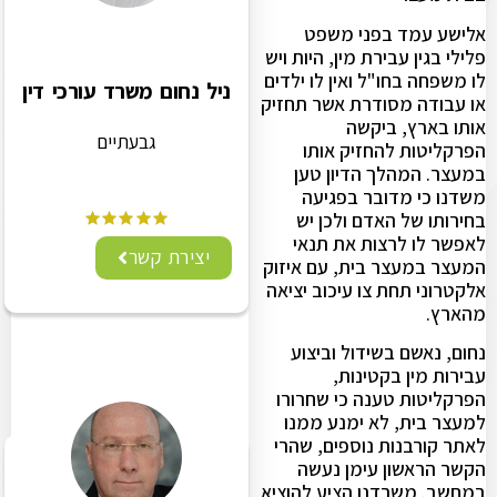
אלישע עמד בפני משפט
פלילי בגין עבירת מין, היות ויש
לו משפחה בחו"ל ואין לו ילדים
ניל נחום משרד עורכי דין
או עבודה מסודרת אשר תחזיק
אותו בארץ, ביקשה
גבעתיים
הפרקליטות להחזיק אותו
במעצר. המהלך הדיון טען
משדנו כי מדובר בפגיעה
בחירותו של האדם ולכן יש
לאפשר לו לרצות את תנאי
יצירת קשר
המעצר במעצר בית, עם איזוק
אלקטרוני תחת צו עיכוב יציאה
מהארץ.
נחום, נאשם בשידול וביצוע
עבירות מין בקטינות,
הפרקליטות טענה כי שחרורו
למעצר בית, לא ימנע ממנו
לאתר קורבנות נוספים, שהרי
הקשר הראשון עימן נעשה
במחשב. משרדנו הציע להוציא