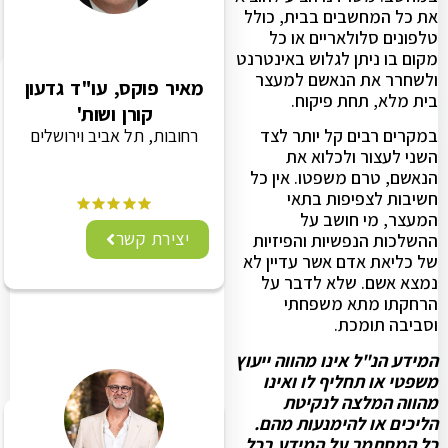
את כל המחשבים בבית, כולל
טלפונים סלולאריים או כל
מקום בו ניתן לגלוש באינטרנט
ולשחרר את הנאשם למעצר
מאיר פוקס, עו"ד גדעון
בית מלא, תחת פיקוח.
קורן ושות'
רחובות, תל אביב וירושלים
במקרים רבים קל יותר לצד
השני לעצור ולכלוא את
הנאשם, טרם משפטו. אין כל
חשיבות לצפיפות בתאי
המעצר, מי חושב על
יצירת קשר
ההשלכות הנפשיות והפיזיות
של כליאת אדם אשר עדיין לא
נמצא אשם. שלא לדבר על
הרחקתו מתא משפחתי
וסביבה תומכת.
המידע הנ"ל אינו מהווה ייעוץ
משפטי או תחליף לו ואינו
מהווה המלצה לנקיטת
הליכים או להימנעות מהם.
כל המסתמך על המידע בכל