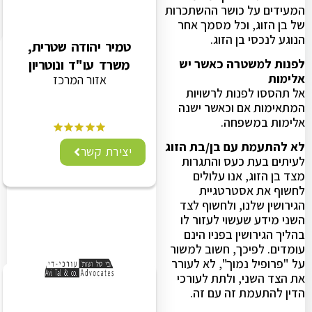
המעידים על כושר ההשתכרות
של בן הזוג, וכל מסמך אחר
הנוגע לנכסי בן הזוג.
טמיר יהודה שטרית,
לפנות למשטרה כאשר יש
משרד עו"ד ונוטריון
אלימות
אזור המרכז
אל תהססו לפנות לרשויות
המתאימות אם וכאשר ישנה
אלימות במשפחה.
לא להתעמת עם בן/בת הזוג
יצירת קשר
לעיתים בעת כעס והתגרות
מצד בן הזוג, אנו עלולים
לחשוף את אסטרטגיית
הגירושין שלנו, ולחשוף לצד
השני מידע שעשוי לעזור לו
בהליך הגירושין בפניו הינם
עומדים. לפיכך, חשוב למשור
על "פרופיל נמוך", לא לעורר
את הצד השני, ולתת לעורכי
הדין להתעמת זה עם זה.