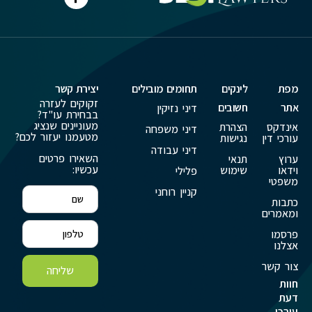
מפת
לינקים
תחומים מובילים
יצירת קשר
זקוקים לעזרה
אתר
חשובים
דיני נזיקין
בבחירת עו"ד?
מעוניינים שנציג
אינדקס
הצהרת
דיני משפחה
מטעמנו יעזור לכם?
עורכי דין
נגישות
דיני עבודה
השאירו פרטים
ערוץ
תנאי
עכשיו:
וידאו
שימוש
פלילי
משפטי
קניין רוחני
כתבות
ומאמרים
פרסמו
אצלנו
צור קשר
שליחה
חוות
דעת
עורכי