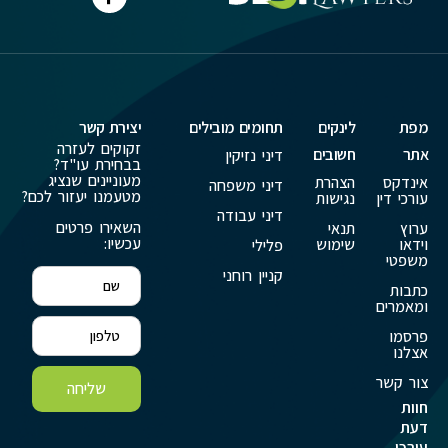
מפת
לינקים
תחומים מובילים
יצירת קשר
זקוקים לעזרה
אתר
חשובים
דיני נזיקין
בבחירת עו"ד?
מעוניינים שנציג
אינדקס
הצהרת
דיני משפחה
מטעמנו יעזור לכם?
עורכי דין
נגישות
דיני עבודה
השאירו פרטים
ערוץ
תנאי
עכשיו:
וידאו
שימוש
פלילי
משפטי
קניין רוחני
כתבות
ומאמרים
פרסמו
אצלנו
צור קשר
שליחה
חוות
דעת
עורכי