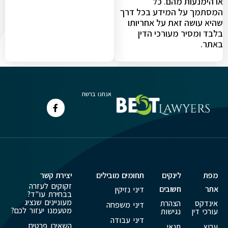
או הימנעות מהם. כל
המסתמך על המידע בכל דרך
שהיא עושה זאת על אחריותו
בלבד ומסיר מעורכי הדין
באתר.
אנחנו ברשת
מפת
לינקים
תחומים מובילים
יצירת קשר
זקוקים לעזרה
אתר
חשובים
דיני נזיקין
בבחירת עו"ד?
מעוניינים שנציג
אינדקס
הצהרת
דיני משפחה
מטעמנו יעזור לכם?
עורכי דין
נגישות
דיני עבודה
השאירו פרטים
ערוץ
תנאי