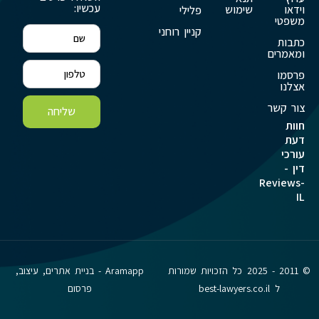
עכשיו:
וידאו
שימוש
פלילי
משפטי
קניין רוחני
כתבות
ומאמרים
פרסמו
אצלנו
צור קשר
שליחה
חוות
דעת
עורכי
דין -
Reviews-
IL
© 2011 - 2025 כל הזכויות שמורות
Aramapp - בניית אתרים, עיצוב,
ל best-lawyers.co.il
פרסום