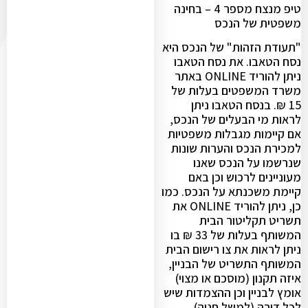
טיפ מנצח מספר 4 – בחינה
משפטית של הנכס
"תעודת הזהות" של הנכס היא
נסח הטאבו. את נסח הטאבו
ניתן להוריד ONLINE באתר
משרד המשפטים בעלות של
15 ₪. בנסח הטאבו ניתן
לראות מי הבעלים של הנכס,
אם קיימות מגבלות משפטיות
למכירת הנכס והערות שונות
שנרשמו על הנכס שאנו
מעוניינים לרכוש וכן באם
קיימת משכנתא על הנכס. כמו
כן, ניתן להוריד ONLINE את
תשריט תקליטור הבית
המשותף בעלות של 33 ₪ בו
ניתן לראות את צו רישום הבית
המשותף התשריט של הבניין,
איזה תקנון (מוסכם או מצוי)
אומץ לבניין וכן ההצמדות שיש
לכל דירה (למשל חניה).