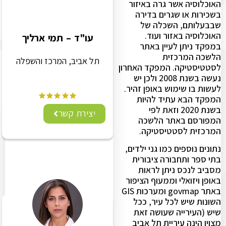
האוכלוסיה אשר גרה באיזור
בשכירות או שגרים בדירה
שבבעלותם, השכלה של
האוכלוסיה באזור ועוד.
עו"ד – תמי ארליך
במפקד ניתן לעיין באתר
הלשכה המרכזית
תל אביב, המרכז והשפלה
לסטטיסטיקה. המפקד האחרון
נעשה בשנת 2008 ולכן יש
לעשות בו שימוש באופן זהיר.
המפקד הבא עתיד להיות
בשנת 2020 וזאת לפי
יצירת קשר
המפורסם באתר הלשכה
המרכזית לסטטיסטיקה.
נתונים נוספים כמו גני ילדים,
בתי ספר ותחבורה ציבורית
מסביב לנכס ניתן לראות
באופן ויזואלי וממעוף הציפור
באתר govmap ומערכות GIS
השונות שיש לכל עיר, ככל
שיש (העירייה שעושה זאת
מצוין הינה עיריית תל אביב