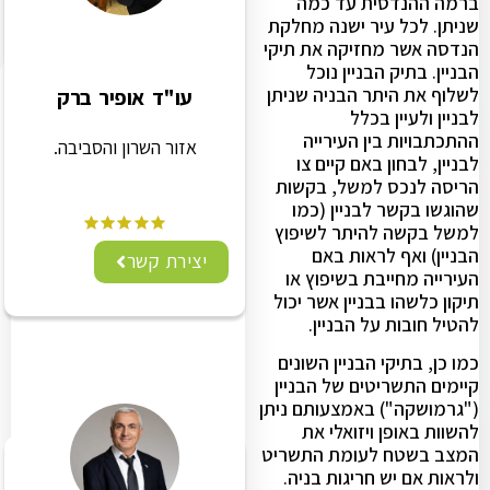
ברמה ההנדסית עד כמה
שניתן. לכל עיר ישנה מחלקת
הנדסה אשר מחזיקה את תיקי
הבניין. בתיק הבניין נוכל
לשלוף את היתר הבניה שניתן
עו"ד אופיר ברק
לבניין ולעיין בכלל
ההתכתבויות בין העירייה
אזור השרון והסביבה.
לבניין, לבחון באם קיים צו
הריסה לנכס למשל, בקשות
שהוגשו בקשר לבניין (כמו
למשל בקשה להיתר לשיפוץ
הבניין) ואף לראות באם
יצירת קשר
העירייה מחייבת בשיפוץ או
תיקון כלשהו בבניין אשר יכול
להטיל חובות על הבניין.
כמו כן, בתיקי הבניין השונים
קיימים התשריטים של הבניין
("גרמושקה") באמצעותם ניתן
להשוות באופן ויזואלי את
המצב בשטח לעומת התשריט
ולראות אם יש חריגות בניה.