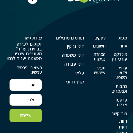
מפת
לינקים
תחומים מובילים
יצירת קשר
זקוקים לעזרה
אתר
חשובים
דיני נזיקין
בבחירת עו"ד?
מעוניינים שנציג
אינדקס
הצהרת
דיני משפחה
מטעמנו יעזור לכם?
עורכי דין
נגישות
דיני עבודה
השאירו פרטים
ערוץ
תנאי
עכשיו:
וידאו
שימוש
פלילי
משפטי
קניין רוחני
כתבות
ומאמרים
פרסמו
אצלנו
צור קשר
שליחה
חוות
דעת
עורכי