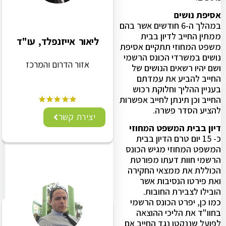
אסיפת נושים
במהלך ה-6 חודשים אשר בהם
ממתין החייב לדיון בבית
ליאור אייזנפלד, עו"ד
משפט המחוזי תתקיים אסיפת
נושים במשרדי הכונס הרשמי
אזור הדרום והמרכז
ושם יהיו רשאים הנושים של
החייב להביע את עמדתם
בעניין ההליך וחלוקת רכוש
החייב וכן תינתן לחייב אפשרות
להציע הסדר פשרה.
יצירת קשר
דיון בבית המשפט המחוזי
כ- 15 יום טרם הדיון בבית
המשפט המחוזי מגיש הכונס
הרשמי חוות דעתו מפורטת
הכוללת את ממצאי החקירה
ואת פירטו הנסיבות אשר
הובילו לצבירת החובות.
כמו כן, יפרט הכונס הרשמי
בחוו"ד את הליכי ההוצאה
לפועל שננקטו נגד החייב אם