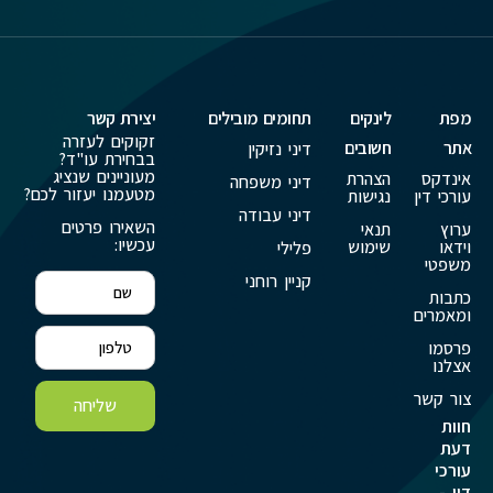
מפת
לינקים
תחומים מובילים
יצירת קשר
זקוקים לעזרה
אתר
חשובים
דיני נזיקין
בבחירת עו"ד?
מעוניינים שנציג
אינדקס
הצהרת
דיני משפחה
מטעמנו יעזור לכם?
עורכי דין
נגישות
דיני עבודה
השאירו פרטים
ערוץ
תנאי
עכשיו:
וידאו
שימוש
פלילי
משפטי
קניין רוחני
כתבות
ומאמרים
פרסמו
אצלנו
צור קשר
שליחה
חוות
דעת
עורכי
דין -