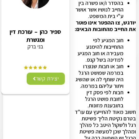
בהסדר ו/או פשרה בין
החייב לנושיו אשר אושר
ע"י בית המשפט.
יודגש, צו ההפטר אינו פוטר
את החייב מהחובות הבאים:
ספיר כהן – עורכת דין
ומגשרת
חוב המגיע לפי
בני ברק
התחייבות להימנע
מעבירה או חוב המגיע
למדינה בשל קנס.
חוב או חבות שנוצרו
במרמה שפושט הרגל
יצירת קשר
היה שותף לה או שהשיג
ויתור עליהם במרמה.
חבות לפי פסק דין
לחובת פושט הרגל
בתובענת מזונות.
חשוב מאוד להתייעץ עם עו"ד
בטרם נקיטת הליך פשיטת
רגל ולשקול היטב כל מהלך
ומהלך שכן למעשה פשיטת
הרגל יש השפעה רבה על