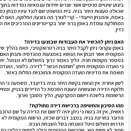
ביצוע שינויים פנימיים אשר יוצרים יחידות עצמאיות נפרדות בתו
שכאלה טעונות היתר בניה. בית המשפט שם לנגד עיניו מבחן כפול
באמת, והמבחן הייעודי – קרי לצורך מה בוצעה החלוקה, האם לצ
המחולקת עומדת באופן ברור יותר בקריטריונים המרכיבים את 
כדין.
האם ניתן להכשיר את העבודות שבוצעו בדירה?
באופן עקרוני ניתן לקבל היתר בניה רטרואקטיבי, וזאת בהליך של
המקומית אשר תבחן את הנושא באמצעות מהנדסיה ותבחן האם מ
במספר מקומות חניה. הליך כאמור כרוך בתשלום לא מבוטל. יח
כי הועדה המקומית תיתן "חותמת הכשר" לדירה. כלומר, הועדה 
תואמת את מדיניות הועדה המקומית והתוכניות החלות באזור.
לשון אחרת: אין הגשת בקשת היתר בניה בדיעבד, משמעה כי הרש
חלוקת הדירה שנעשתה טעונת הסכמת כל הדיירים בבניין, ומחיי
הרשומות בלשכת רישום המקרקעין, הליך מסובך וארוך.
מהו הסיכון והחשיפה ברכישת דירה מחולקת?
ראשית, אין זה בטוח כי ניתן יהיה לרשום את הדירה על שם הרוכב,
מדובר בחריגת בניה. במצב דברים שכזה, הרשות המקומית לא 
תדרוש תשלום היטל השבחה בשל השבחת הנכס.
חמור לא פחות הוא, שהרשות המקומית יכולה לפתוח בהליכי כתב 