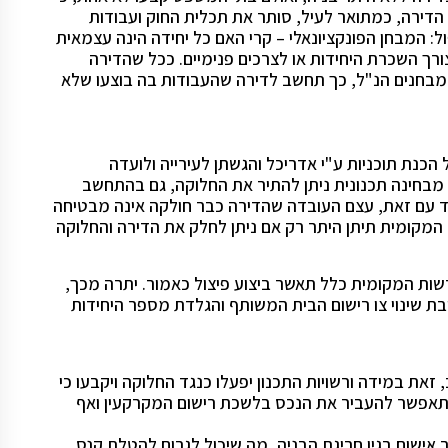
ך הדירה, כמתואר לעיל, סותר את תכלית החוק ועבודות
: המבחן הפונקציונאלי – קרי האם כל יחידה הינה עצמאית
ורך השכרת היחידות או לצרכים פנימיים. ככל שהדירה
המבחנים הנ"ל, כך תחשב לדירה שהעבודות בה בוצעו שלא
 הכנת תוכניות ע"י אדריכל והגשתן לעירייה ולועדה
בחינה תכנונית ניתן להתיר את החלוקה, גם בהתחשב
ד עם זאת, עצם העובדה שהדירה כבר חולקה אינה מבטיחה
המקומית תיתן היתר רק אם ניתן לחלק את הדירה והחלוקה
ות המקומית כלל תאשר ביצוע פיצול כאמור. יתרה מכך,
בת שינוי צו רישום הבית המשותף והגלדת מספר היחידות
 זאת במידה ורשויות התכנון יפעלו כנגד החלוקה ויקבעו כי
תאפשר להעביר את הנכס בלשכת רישום המקרקעין ואף
אישום בגין חריגת הבניה, מה שיכול לגרום להטלת קנס