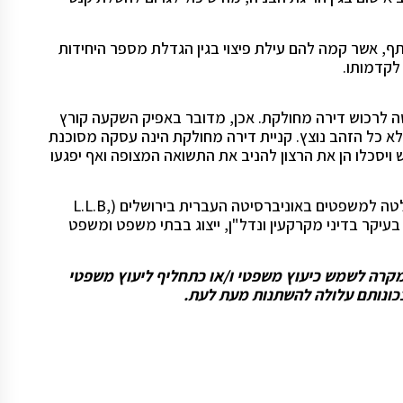
ף, אשר קמה להם עילת פיצוי בגין הגדלת מספר היחידות
לקדמותו.
 לרכוש דירה מחולקת. אכן, מדובר באפיק השקעה קורץ
 יחד עם זאת, לא כל הזהב נוצץ. קניית דירה מחולקת הינה עסקה מסוכנת
 ויסכלו הן את הרצון להניב את התשואה המצופה ואף יפגעו
כותב המאמר הינו בעל תואר ראשון ותואר שני במשפטים, בפקולטה למשפטים באוניברסיטה העברית בירושלים (L.L.B,
ה בעיקר בדיני מקרקעין ונדל"ן, ייצוג בבתי משפט ומשפט
 מקרה לשמש כיעוץ משפטי ו/או כתחליף ליעוץ משפטי
נכונותם עלולה להשתנות מעת לעת.