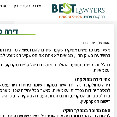
אינדקס עורכי דין
ערוץ
דירה 
מאת: עו"ד עמית דביר
משקיעים מחפשים אפיקי השקעה שיניבו להם תשואה מירבית תוך
בהשקעה בשוק ההון, מביאים לא אחת את המשקיע הממוצע לבד
בכלל זה, קיימת תופעה ההולכת ומתגברת של קניית מקרקעין בד
ועצמאיות.
מהי דירה מחולקת?
דירה מחולקת הינה דירה אשר במקור רשומה כיחידת דיור עצמאי
למספר יחידות נפרדות ועצמאיות, כאשר בכל יחידה שכזו מער
בדר"כ). ברוב המקרים, וזו גם הנחת העבודה בסקירה זו, כי השינ
רישום המקרקעין.
האם מדובר במהלך חוקי?
לכאורה חוק התכנון והבניה אינו אוסר על ביצוע שינויים פנימיים