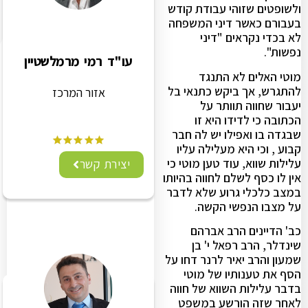
ולשופטים שזוהי עבודת קודש
בעבורם כאשר דיני המשפחה
לא בכדי נקראים "דיני
נפשות".
עו"ד רמי מרמלשטיין
מוטי האלים לא התנגד
להתגרש, אך ביקש כתנאי בל
אזור המרכז
יעבור שחווה תוותר על
הכתובה כי לדידו היא זו
שבגדה בו ואפילו יש לה חבר
קבוע , וכי היא מעלילה עליו
עלילות שווא, עוד טען מוטי כי
יצירת קשר
אין לו כסף לשלם לחווה בהיותו
במצב כלכלי גרוע שלא לדבר
על מצבו הנפשי הקשה.
כב' הדיינים הרב אברהם
שינדלר, הרב רפאל י' בן
שמעון והרב יאיר לרנר דחו על
הסף את טענותיו של מוטי
בדבר עלילות השווא של חווה
לאחר שזה הורשע במשפט