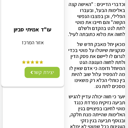
וכדברי הדיינים : "האישה קצה
באלימות הבעל, ובעברו
הפלילי, וכן במצבו הנפשי
הקשה" והם חייבו את מוטי
לתת לגט בהקדם ולשלם
עו"ד אמיתי סביון
לחווה את מלוא כתובתה לעיל.
אזור המרכז
מכאן יחל מאבק חדש של
סנקציות שיוטלו על מוטי בכדי
לגרום לו ליישם את פסק הדין
ולתת לחווה העגונה הגט
המיוחל ודומה כי אדם שאין לו
יצירת קשר
מה להפסיד עלול שוב להיות
בין כותלי הכלא רק משאינו
מסכים לתת גט.
יוער כי חווה יכולה עדיין להגיש
תביעה נזיקית נפרדת כנגד
מוטי לחיובו בפיצויים בגין
האלימות שהייתה מנת חלקה,
ובנוסף תביעה בגין נזקי
העגינות ככל שמוטי לא ימלא