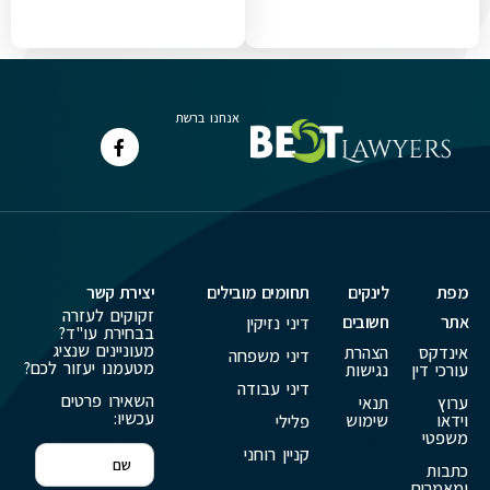
אנחנו ברשת
מפת
לינקים
תחומים מובילים
יצירת קשר
זקוקים לעזרה
אתר
חשובים
דיני נזיקין
בבחירת עו"ד?
מעוניינים שנציג
אינדקס
הצהרת
דיני משפחה
מטעמנו יעזור לכם?
עורכי דין
נגישות
דיני עבודה
השאירו פרטים
ערוץ
תנאי
עכשיו:
וידאו
שימוש
פלילי
משפטי
קניין רוחני
כתבות
ומאמרים