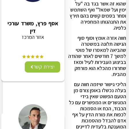
שהוא זה אשר בגד בה "על
ימין ועל שמאל" ואף השתמש
וסחר בסמים קשים בהם תירץ
את התנהגותו המחפירה
אסף פרץ, משרד עורכי
כלפיה.
דין
אזור המרכז
חווה אזרה אומץ וסוף סוף
הגישה תלונה במשטרה
שהביאה למאסרו של מוטי
למשך 7 חודשים לאחר שהודה
בביצוע העבירות לעיל ומאז
יצירת קשר
שחרורו מהכלא הוא מורחק
מהבית.
הליכי גישור שיזמה חווה עם
בעלה נכשלו באופן צורם מן
הטעם הפשוט שאין בידי
המגשרים או המפשרים עם כל
הכבוד, הכח או הסמכות
לכפות את מורת הדין על אף
אדם להבדל מהסמכות
המוענקת בלעדית לדיינים