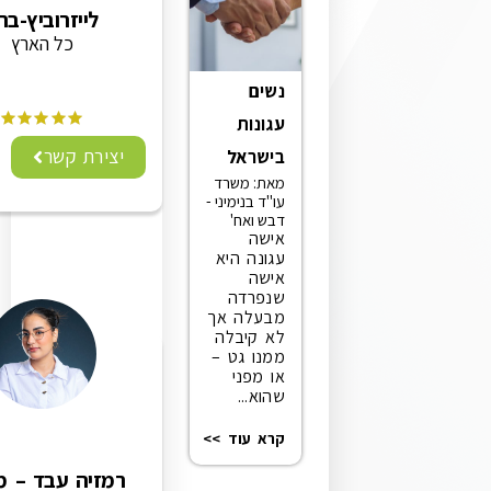
לייזרוביץ-ברק
כל הארץ
נשים
עגונות
יצירת קשר
בישראל
מאת: משרד
עו"ד בנימיני -
דבש ואח'
אישה
עגונה היא
אישה
שנפרדה
מבעלה אך
לא קיבלה
ממנו גט –
או מפני
שהוא...
קרא עוד >>
רמזיה עבד – משרד