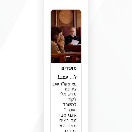
מועדים
ל... עצב!
מאת: עו"ד יואב
צח-וכס
מגיע אלי
לקוח
למשרד
ואומר:"
אינני מבין
מה רוצים
ממני. לא
די בכך