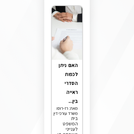
האם ניתן
לכפות
הסדרי
ראייה
בין...
מאת: רז-רוסו
משרד עורכי דין
בית
המשפט
לענייני