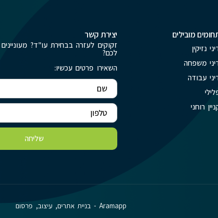
חומים מובילים
יצירת קשר
זקוקים לעזרה בבחירת עו"ד? מעוניינים 
יני נזיקין
לכם?
יני משפחה
השאירו פרטים עכשיו:
יני עבודה
לילי
ניין רוחני
שליחה
Aramapp - בניית אתרים, עיצוב, פרסום