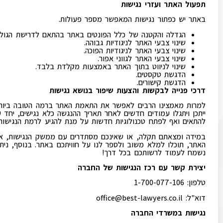
תפעול האתר ועזרי נגישות
באתר יש כפתור נגישות המאפשר מספר פעולות.
הגדלה והקטנה של כלל הפונטים באתר בהתאם לדרישת הגול
שינוי צבעי האתר לניגודיות גבוהה.
שינוי צבעי האתר לניגודיות הפוכה.
שינוי צבעי האתר לגווני אפור.
שינוי לניווט בתוך האתר באמצעות מקלדת בלבד.
הדגשת טקסטים.
הדגשת קישורים.
דרכי פנייה לבקשות והצעות שיפור בנושא נגישות
למרות מאמצינו הרבים לאפשר את התאמת האתר ברמה הטובה ביותר, 
ייתכן ויתגלו עמודים חדשים לאחר תאריך ההנגשה כלא נגישים, יחד 
להתאים ואף לפתח טכנולוגיות חדשות על מנת להגיע לרמת הנגישות 
במידה ומצאתם תקלה, או שאינכם מסתדרים עם ממשק הנגישות, או 
האתר, תוכלו למלא משוב ולספר לנו על חוויתכם באתר. בנוסף, נית
נשמח לעמוד לרשותכם בכל דרך!
יצירת קשר עם רכז הנגישות של החברה
טלפון: 1-700-077-106
דוא"ל:
office@best-lawyers.co.il
נגישות במשרדי החברה