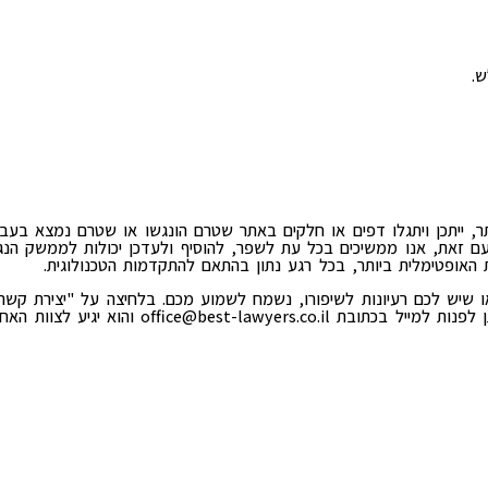
ש.
ייתכן ויתגלו דפים או חלקים באתר שטרם הונגשו או שטרם נמצא בעבורם
עם זאת, אנו ממשיכים בכל עת לשפר, להוסיף ולעדכן יכולות לממשק הנגי
האופטימלית ביותר, בכל רגע נתון בהתאם להתקדמות הטכנולוגית.
שיש לכם רעיונות לשיפורו, נשמח לשמוע מכם. בלחיצה על "יצירת קש
ן לפנות למייל בכתובת
office@best-lawyers.co.il
והוא יגיע לצוות האח