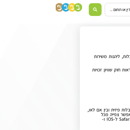
ות, ליהנות משירות
 חוק שוויון זכויות
 בעלי מוגבלות פיזית ובין אם לאו,
פשר צפייה מכל
הדפדפנים הנבחרים בגרסאות המעודכנות ביותר: Google Chrome, FireFox, Safari, Microsoft Edge ומותאם לשימוש בדפדפני הסלולר Safari ל-IOS ו-