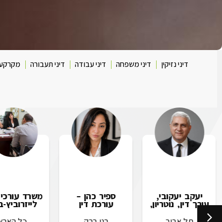
דיני נזיקין
דיני משפחה
דיני עבודה
דיני תעבורה
מקרקעי
יעקב יעקובי,
ספיר כהן –
משרד עורכי ה
עורך דין, נוטריון,
עורכת דין
לייזרוביץ-ב
מגשר ובורר
ומגשרת
תל אביב
בני ברק
כל הארץ