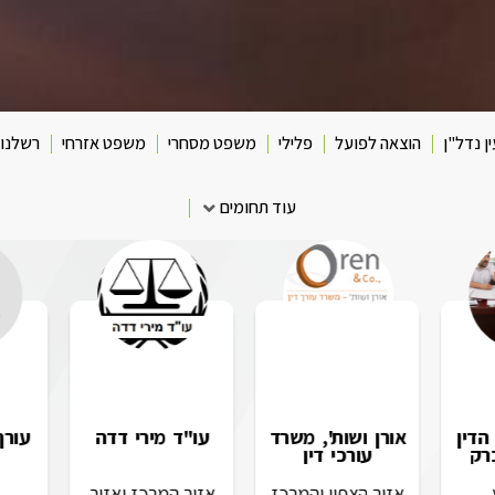
ן נדל"ן
הוצאה לפועל
פלילי
משפט מסחרי
משפט אזרחי
רשלנות
עוד תחומים
דין
אורן ושות', משרד
עו"ד מירי דדה
עורך
רק
עורכי דין
אזור הצפון והמרכז
אזור המרכז ואזור