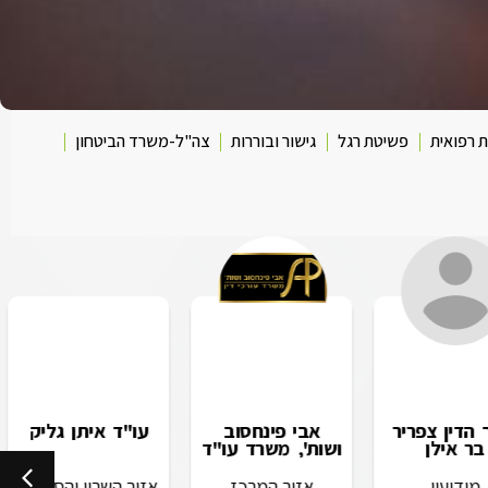
 רפואית
פשיטת רגל
גישור ובוררות
צה"ל-משרד הביטחון
 הדין צפריר
אבי פינחסוב
עו"ד איתן גליק
בר אילן
ושות', משרד עו"ד
מודיעין
אזור המרכז
אזור השרון והסביבה